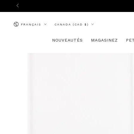
IGNORER LE
CONTENU
Langue
Pays/région
FRANÇAIS
CANADA (CAD $)
NOUVEAUTÉS
MAGASINEZ
PE
IGNORER LES
INFORMATIONS SUR
LE PRODUIT