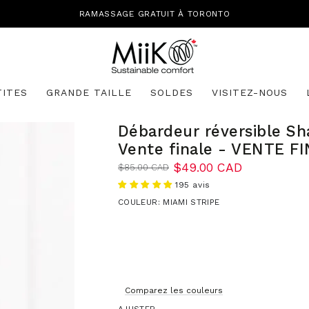
RAMASSAGE GRATUIT À TORONTO
TITES
GRANDE TAILLE
SOLDES
VISITEZ-NOUS
Débardeur réversible Sh
Vente finale - VENTE F
$49.00 CAD
$85.00 CAD
Prix
Prix
195 avis
normal
de
vente
COULEUR:
MIAMI STRIPE
Comparez les couleurs